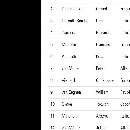
2
Durand Texte
Gérard
Franc
3
Gussalli Beretta
Ugo
Italie
4
Piacenza
Riccardo
Italie
5
Mellerio
François
Franc
6
Amarelli
Pina
Italie
7
von Möller
Peter
Alle
8
Viellard
Christophe
Franc
9
van Eeghen
Willem
Pays-
10
Okaya
Tokuichi
Japo
11
Marenghi
Alberto
Italie
12
von Möller
Julian
Alle