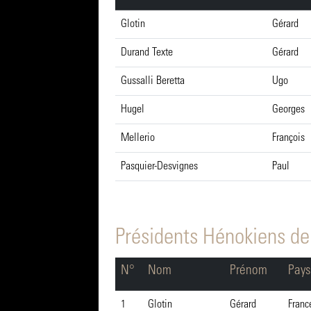
Glotin
Gérard
Durand Texte
Gérard
Gussalli Beretta
Ugo
Hugel
Georges
Mellerio
François
Pasquier-Desvignes
Paul
Présidents Hénokiens de
N°
Nom
Prénom
Pays
1
Glotin
Gérard
Franc