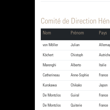
Comité de Direction Hé
Nom
Prénom
Pays
von Möller
Julian
Allema
Köchert
Chistoph
Autrich
Marenghi
Alberto
Italie
Catherineau
Anne-Sophie
France
Kurokawa
Chikako
Japon
De Montclos
Guiral
France
De Montclos
Quiterie
France