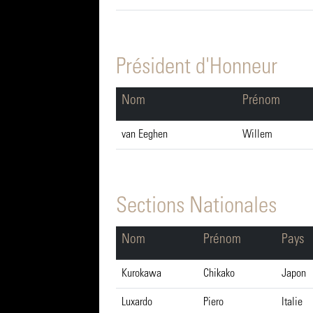
Président d'Honneur
Nom
Prénom
van Eeghen
Willem
Sections Nationales
Nom
Prénom
Pays
Kurokawa
Chikako
Japon
Luxardo
Piero
Italie