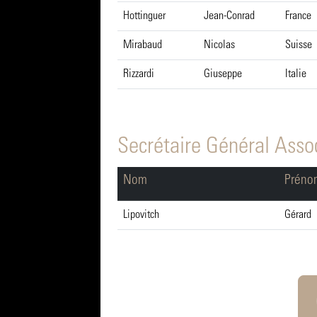
Hottinguer
Jean-Conrad
France
Mirabaud
Nicolas
Suisse
Rizzardi
Giuseppe
Italie
Secrétaire Général Asso
Nom
Préno
Lipovitch
Gérard