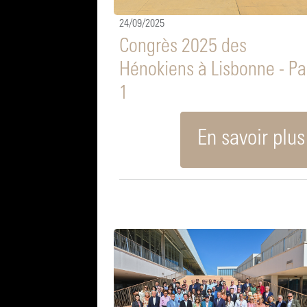
24/09/2025
Congrès 2025 des
Hénokiens à Lisbonne - Pa
1
En savoir plus