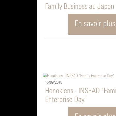
Family Business au Japon
En savoir plus
15/09/2018
Henokiens - INSEAD "Fami
Enterprise Day"