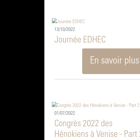
13/10/2022
Journée EDHEC
En savoir plus
01/07/2022
Congrès 2022 des
Hénokiens à Venise - Part 