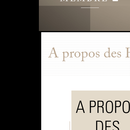
A propos des 
A PROP
DES