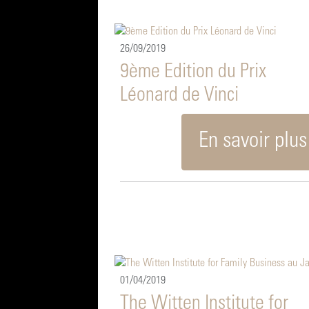
26/09/2019
9ème Edition du Prix
Léonard de Vinci
En savoir plus
01/04/2019
The Witten Institute for