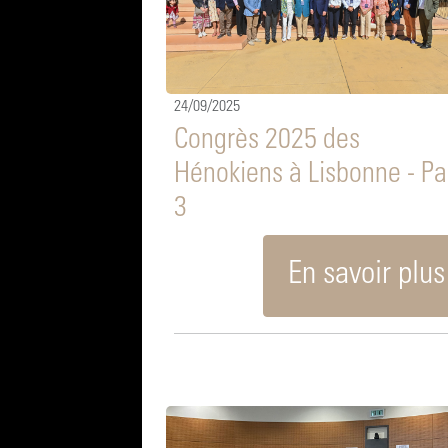
24/09/2025
Congrès 2025 des
Hénokiens à Lisbonne - Pa
3
En savoir plus