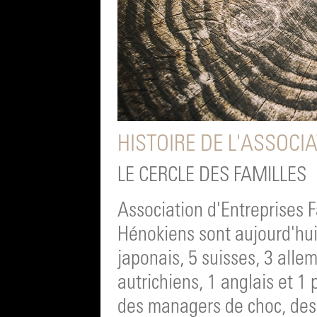
HISTOIRE DE L'ASSOCI
LE CERCLE DES FAMILLES
Association d'Entreprises F
Hénokiens sont aujourd'hui 
japonais, 5 suisses, 3 alle
autrichiens, 1 anglais et 1 
des managers de choc, des 