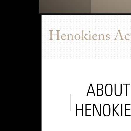
Henokiens Act
ABOUT
HENOKI