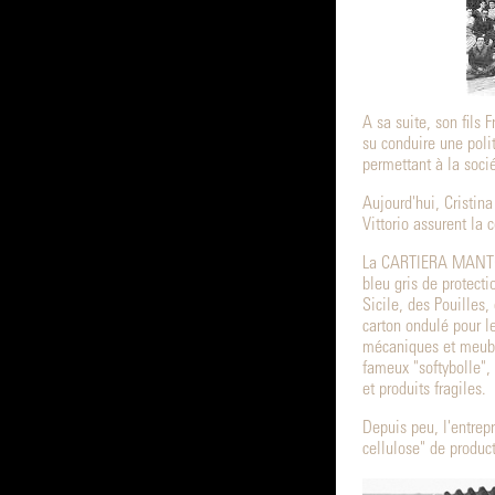
A sa suite, son fils
su conduire une poli
permettant à la soci
Aujourd'hui, Cristina
Vittorio assurent la c
La CARTIERA MANTOVA
bleu gris de protecti
Sicile, des Pouilles,
carton ondulé pour l
mécaniques et meuble
fameux "softybolle", 
et produits fragiles.
Depuis peu, l'entrep
cellulose" de produc