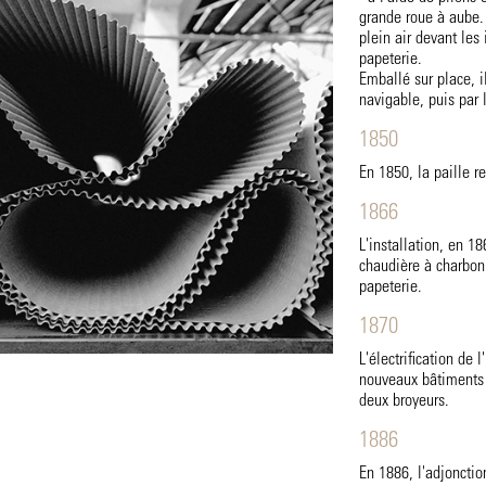
grande roue à aube. 
plein air devant les
papeterie.
Emballé sur place, i
navigable, puis par
1850
En 1850, la paille r
1866
L'installation, en 1
chaudière à charbon
papeterie.
1870
L'électrification de 
nouveaux bâtiments 
deux broyeurs.
1886
En 1886, l'adjonctio