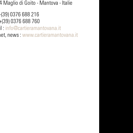
 Maglio di Goito - Mantova - Italie
 +(39) 0376 688 216
 +(39) 0376 688 760
l :
info@cartieramantovana.it
net, news :
www.cartieramantovana.it