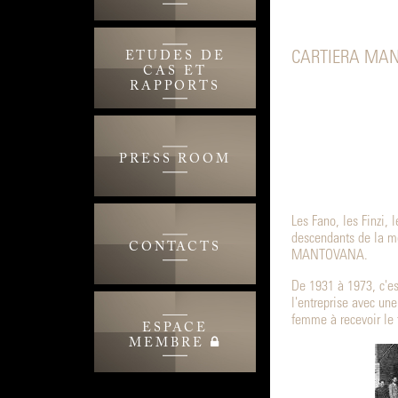
ETUDES DE
CARTIERA MAN
CAS ET
RAPPORTS
PRESS ROOM
Les Fano, les Finzi, 
descendants de la m
CONTACTS
MANTOVANA.
De 1931 à 1973, c'es
l'entreprise avec une
femme à recevoir le 
ESPACE
MEMBRE