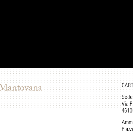
CAR
 Mantovana
Sede
Via P
46100
Ammin
Piazz