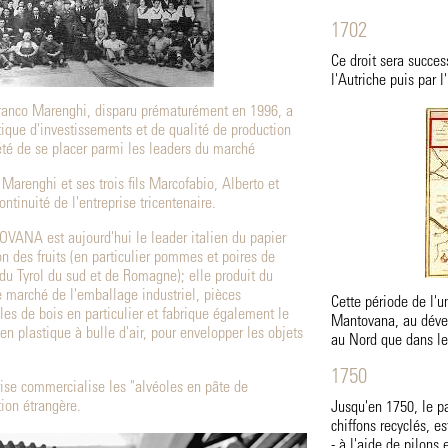
1702
Ce droit sera succes
l'Autriche puis par 
 Franco Marenghi, disparu prématurément en 1996, a
tique d'investissements et de qualité de production
été de se placer parmi les leaders du marché
 Marenghi et ses trois fils Marcofabio, Alberto et
ontinuité de l'entreprise tricentenaire.
NA est aujourd'hui le leader italien du papier
on des fruits (en particulier pommes et poires de
 du Tyrol du sud et de Romagne); elle produit du
e marché de l'emballage industriel, pièces
Cette période de l'un
s de bois en particulier et fabrique également le
Mantovana, au déve
en plastique à bulle d'air, pour envelopper les objets
au Nord que dans le
1750
rise commercialise les "alvéoles en pâte de
tion étrangère.
Jusqu'en 1750, le pa
chiffons recyclés, e
- à l'aide de pilons