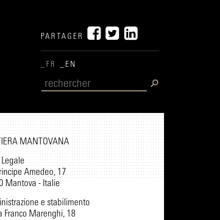
PARTAGER
_FR
_EN
TIERA MANTOVANA
 Legale
rincipe Amedeo, 17
 Mantova - Italie
istrazione e stabilimento
a Franco Marenghi, 18