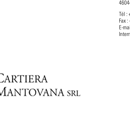
46044
Tél :
Fax :
E-mai
Inter