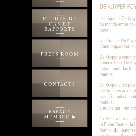
DE KUYPER ROY
Les liqueurs De Kuyp
ETUDES DE
du monde entier pour
CAS ET
RAPPORTS
pareil.
Une liqueur De Kuype
d’une préparation ou 
PRESS ROOM
De Kuyper a commenc
années 1930, De Kuyp
notamment, des liqueu
menthe.
CONTACTS
De Kuyper s’est pos
des liqueurs aux Eta
avec l’introduction d
mondial.
érations qui l’ont pr
ESPACE
MEMBRE
En 1995, à l’occasio
la Reine Beatrix de 
Koninklijk, l’autori