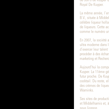
de Joh’s de Kuyper &
Royal De Kuyper.
La même année, l’ent
B.V., située à Middel
célèbre liqueur holl
de liqueurs. Cette ac
comme le numéro un
En 2007, la société 
ultra moderne dans l
d’exercer leur talen
procéder à des échan
marketing et Recher
Aujourd’hui la compa
Kuyper. La 11ème gén
futur proche. De Kuy
cocktail. Du reste, e
des crèmes de liqueu
Warninks.
Ses sites de product
et Middelharnis et, 
sous licence.