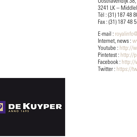
Oosthavendijk 38,
3241 LK – Middlel
Tél : (31) 187 48 
Fax : (31) 187 48 
E-mail :
royalinfo
Internet, news :
w
Youtube :
http://
Pintetest :
http://
Facebook :
http:/
Twitter :
https://t