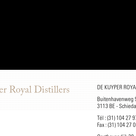
DE KUYPER ROYAL
r Royal Distillers
Buitenhavenweg 
3113 BE - Schied
Tél : (31) 104 27 
Fax : (31) 104 27 