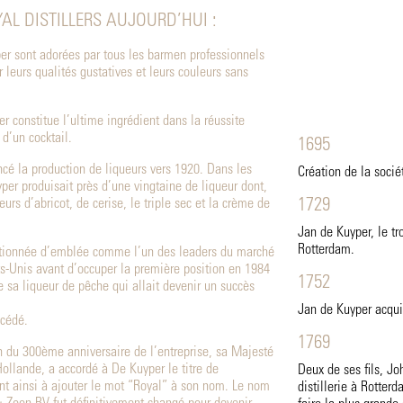
AL DISTILLERS AUJOURD’HUI :
er sont adorées par tous les barmen professionnels
 leurs qualités gustatives et leurs couleurs sans
r constitue l’ultime ingrédient dans la réussite
d’un cocktail.
1695
é la production de liqueurs vers 1920. Dans les
Création de la socié
er produisait près d’une vingtaine de liqueur dont,
rs d’abricot, de cerise, le triple sec et la crème de
1729
Jan de Kuyper, le tr
Rotterdam.
itionnée d’emblée comme l’un des leaders du marché
ts-Unis avant d’occuper la première position en 1984
1752
e sa liqueur de pêche qui allait devenir un succès
Jan de Kuyper acqui
écédé.
1769
n du 300ème anniversaire de l’entreprise, sa Majesté
Hollande, a accordé à De Kuyper le titre de
Deux de ses fils, Jo
sant ainsi à ajouter le mot “Royal” à son nom. Le nom
distillerie à Rotter