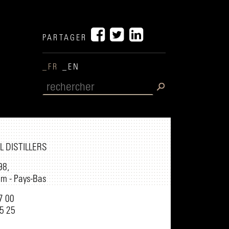
PARTAGER
_FR
_EN
 DISTILLERS
98,
am - Pays-Bas
97 00
05 25