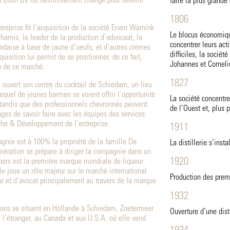
 Zoon BV fut définitivement changé pour devenir
faire la plus grande 
1806
reprise fit l’acquisition de la société Erven Warnink
Le blocus économiqu
harnis, le leader de la production d’advocaat, la
concentrer leurs act
andaise à base de jaune d’oeufs, et d’autres crèmes
difficiles, la sociét
quisition lui permit de se positionner, de ce fait,
Johannes et Corneliu
 de ce marché.
1827
a ouvert son centre du cocktail de Schiedam, un lieu
equel de jeunes barmen se voient offrir l’opportunité
La société concentre
t tandis que des professionnels chevronnés peuvent
de l’Ouest et, plus 
ges de savoir faire avec les équipes des services
che & Développement de l’entreprise.
1911
gnie est à 100% la propriété de la famille De
La distillerie s’inst
ération se prépare à diriger la compagnie dans un
1920
pers est la première marque mondiale de liqueur
lle joue un rôle majeur sur le marché international
Production des prem
r et d’avocat principalement au travers de la marque
1932
ions se situent en Hollande à Schiedam, Zoetermeer
Ouverture d’une dist
à l’étranger, au Canada et aux U.S.A. où elle vend