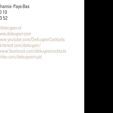
harnis- Pays-Bas
80 10
53 52
@dekuyper.nl
ww.dekuyper.com
www.youtube.com/DeKuyperCocktails
pinterest.com/dekuyper/
/www.facebook.com/dekuypercocktails
witter.com/dekuyperroyal