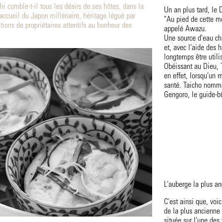
i comble-t-il tous les désirs de ses hôtes, dans la
Un an plus tard, le 
'accueil du Japon millénaire, héritage légué par
"Au pied de cette mo
tions de propriétaires attentifs au bonheur des
appelé Awazu.
Une source d'eau cha
et, avec l'aide des 
longtemps être utili
Obéissant au Dieu, T
en effet, lorsqu'un m
santé. Taicho nomma
Gengoro, le guide-b
L'auberge la plus a
C'est ainsi que, voi
de la plus ancienne
située sur l'une des