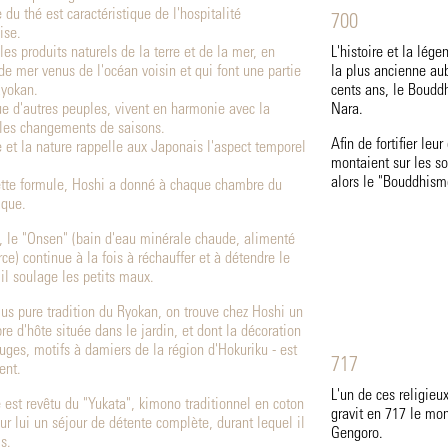
 du thé est caractéristique de l'hospitalité
700
ise.
les produits naturels de la terre et de la mer, en
L'histoire et la lég
s de mer venus de l'océan voisin et qui font une partie
la plus ancienne aub
Ryokan.
cents ans, le Bouddh
ue d'autres peuples, vivent en harmonie avec la
Nara.
 les changements de saisons.
Afin de fortifier leu
e et la nature rappelle aux Japonais l'aspect temporel
montaient sur les so
alors le "Bouddhis
cette formule, Hoshi a donné à chaque chambre du
ique.
s, le "Onsen" (bain d'eau minérale chaude, alimenté
ce) continue à la fois à réchauffer et à détendre le
t il soulage les petits maux.
s pure tradition du Ryokan, on trouve chez Hoshi un
 d'hôte située dans le jardin, et dont la décoration
uges, motifs à damiers de la région d'Hokuriku - est
717
ent.
L'un de ces religieu
e est revêtu du "Yukata", kimono traditionnel en coton
gravit en 717 le mo
r lui un séjour de détente complète, durant lequel il
Gengoro.
s.