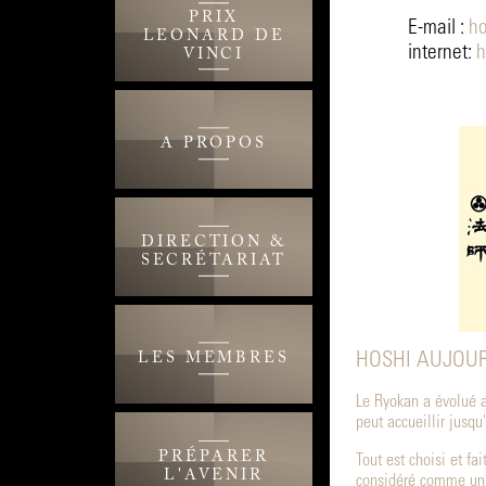
PRIX
E-mail :
ho
LEONARD DE
internet:
h
VINCI
A PROPOS
DIRECTION &
SECRÉTARIAT
HOSHI AUJOUR
LES MEMBRES
Le Ryokan a évolué a
peut accueillir jusq
PRÉPARER
Tout est choisi et fai
L'AVENIR
considéré comme un h