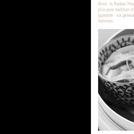
Ainsi, le Ryokan Hosh
plus pure tradition d
quarante - six généra
hommes.