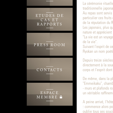
La cérémonie rituelle
traditionnelle japona
Au repas sont servis 
ETUDES DE
particulier ces fruit
CAS ET
de la réputation du 
RAPPORTS
Les japonais, plus q
nature et apprécient
"La vie est un voyag
de la vie".
PRESS ROOM
Suivant l'esprit de 
Ryokan un nom poét
Depuis treize siècle
directement à la sour
corps et l'esprit don
CONTACTS
De même, dans la plu
"Emmeikaku", chambre
- murs et plafonds ro
ESPACE
un véritable raffinem
MEMBRE
A peine arrivé, l'hôt
: commence alors pou
oublie tous ses souci