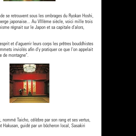
ende se retrouvent sous les ombrages du Ryokan Hoshi,
erge japonaise... Au VIIIème siècle, voici mille trois
isme régnait sur le Japon et sa capitale d'alors,
r esprit et d'aguerrir leurs corps les prêtres bouddhistes
mmets inviolés afin d'y pratiquer ce que l'on appelait
me de montagne".
x, nommé Taicho, célèbre par son rang et ses vertus,
nt Hakusan, guidé par un bûcheron local, Sasakiri