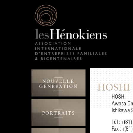
NOUVELLE
HOSHI
GÉNÉRATION
HOSHI
Awasa On
Ishikawa 
PORTRAITS
Tél : +(81
Fax : +(81