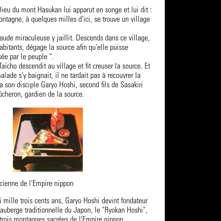
Dieu du mont Hasukan lui apparut en songe et lui dit :
ntagne, à quelques milles d'ici, se trouve un village
ude miraculeuse y jaillit. Descends dans ce village,
habitants, dégage la source afin qu'elle puisse
sée par le peuple ".
aicho descendit au village et fit creuser la source. Et
alade s'y baignait, il ne tardait pas à recouvrer la
 son disciple Garyo Hoshi, second fils de Sasakiri
ûcheron, gardien de la source.
ncienne de l'Empire nippon
ci mille trois cents ans, Garyo Hoshi devint fondateur
 auberge traditionnelle du Japon, le "Ryokan Hoshi",
 trois montagnes sacrées de l'Empire nippon.