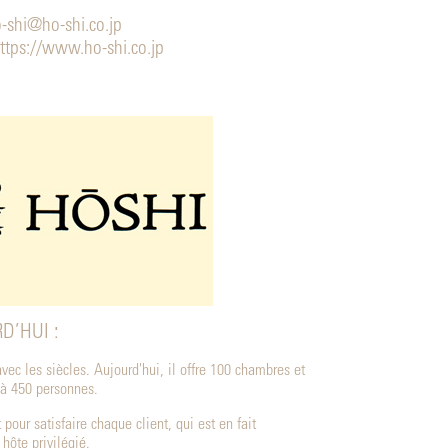
-shi@ho-shi.co.jp
ttps://www.ho-shi.co.jp
D’HUI :
vec les siècles. Aujourd'hui, il offre 100 chambres et
u'à 450 personnes.
t pour satisfaire chaque client, qui est en fait
ôte privilégié.