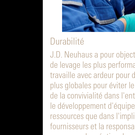
Durabilité
J.D. Neuhaus a pour objecti
de levage les plus perform
travaille avec ardeur pour
plus globales pour éviter le
de la convivialité dans l'en
le développement d'équip
ressources que dans l'impli
fournisseurs et la responsa