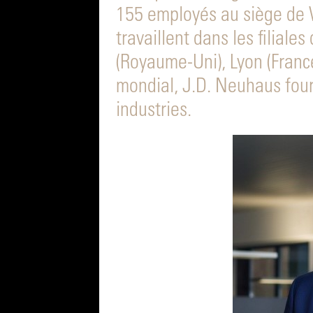
155 employés au siège de 
travaillent dans les filiale
(Royaume-Uni), Lyon (France
mondial, J.D. Neuhaus fourn
industries.