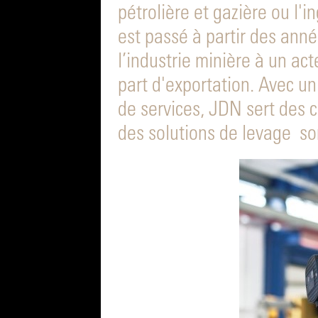
pétrolière et gazière ou l'
est passé à partir des ann
l’industrie minière à un ac
part d'exportation. Avec u
de services, JDN sert des c
des solutions de levage so