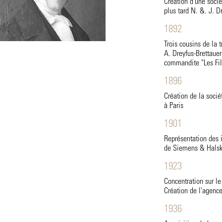
Création d'une socié
plus tard N. &. J. D
1892
Trois cousins de la 
A. Dreyfus-Brettauer
commandite "Les Fil
1896
Création de la socié
à Paris
1901
Représentation des i
de Siemens & Halsk
1923
Concentration sur le
Création de l'agenc
1936