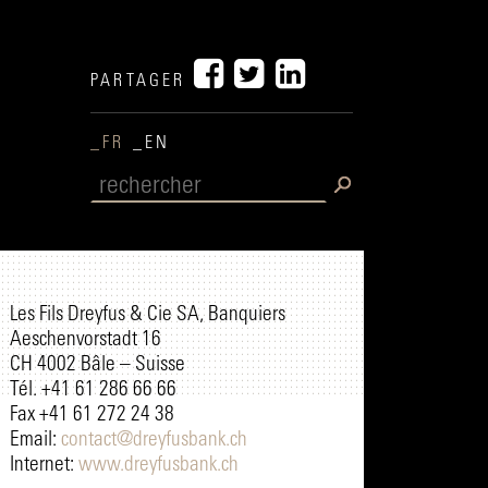
PARTAGER
_FR
_EN
Les Fils Dreyfus & Cie SA, Banquiers
Aeschenvorstadt 16
CH 4002 Bâle – Suisse
Tél. +41 61 286 66 66
Fax +41 61 272 24 38
Email:
contact@dreyfusbank.ch
Internet:
www.dreyfusbank.ch