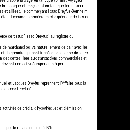
ées d'apprentissage en tant que commis voyageur
e britannique et français et en tant que fournisseur
es et alliées, le commerçant Isaac Dreyfus-Bernheim
 s'établit comme intermédiaire et expéditeur de tissus.
rce de tissus "Isaac Dreyfus" au registre du
de marchandises va naturellement de pair avec les
 et de garantie qui sont titrisées sous forme de lettre
n des dettes liées aux transactions commerciales et
t devient une activité importante à part.
muel et Jacques Dreyfus reprennent l'Affaire sous la
ls d'Isaac Dreyfus"
s activités de crédit, d'hypothèques et d'émission
abrique de rubans de soie à Bâle