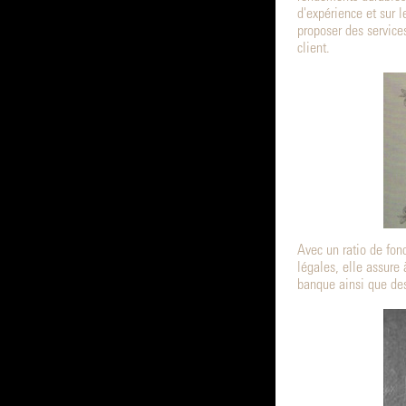
d'expérience et sur l
proposer des service
client.
Avec un ratio de fon
légales, elle assure
banque ainsi que des 