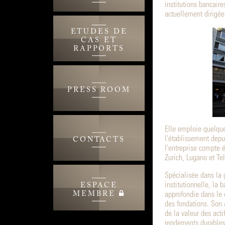
institutions bancair
actuellement dirigée
ETUDES DE
CAS ET
RAPPORTS
PRESS ROOM
Elle emploie quelque
l'établissement depu
CONTACTS
l'entreprise compte
Zurich, Lugano et Tel
Spécialisée dans la 
institutionnelle, l
ESPACE
MEMBRE
approfondie dans le 
des fondations. Son 
de la valeur des actif
rendements durables 