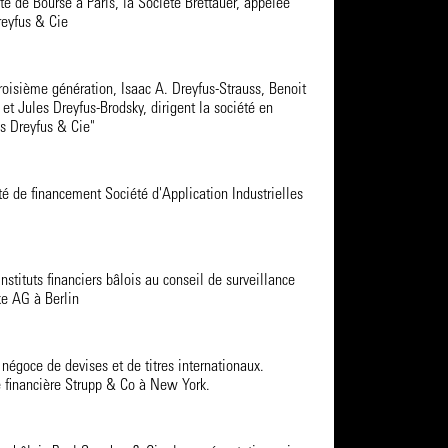
té de Bourse à Paris, la Société Brettauer, appelée
reyfus & Cie
troisième génération, Isaac A. Dreyfus-Strauss, Benoit
 et Jules Dreyfus-Brodsky, dirigent la société en
s Dreyfus & Cie"
té de financement Société d'Application Industrielles
nstituts financiers bâlois au conseil de surveillance
e AG à Berlin
 négoce de devises et de titres internationaux.
e financière Strupp & Co à New York.