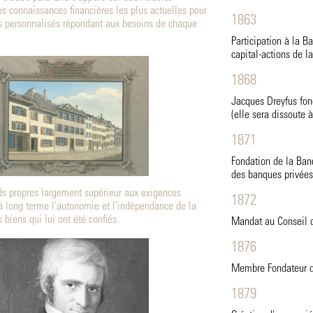
es connaissances financières les plus actuelles pour
1863
s personnalisés répondant aux besoins de chaque
Participation à la 
capital-actions de la
1868
Jacques Dreyfus fon
(elle sera dissoute 
1871
Fondation de la Ban
des banques privées
ds propres largement supérieur aux exigences
1872
 à long terme l'autonomie et l'indépendance de la
biens qui lui ont été confiés.
Mandat au Conseil d
1876
Membre Fondateur d
1879