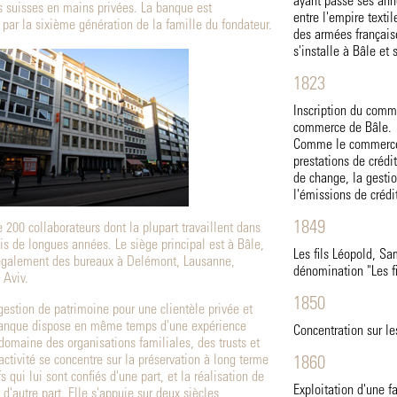
ayant passé ses ann
es suisses en mains privées. La banque est
entre l'empire textil
 par la sixième génération de la famille du fondateur.
des armées français
s'installe à Bâle et
1823
Inscription du comme
commerce de Bâle.
Comme le commerce 
prestations de crédit
de change, la gestio
l'émissions de crédi
1849
 200 collaborateurs dont la plupart travaillent dans
is de longues années. Le siège principal est à Bâle,
Les fils Léopold, Sa
 également des bureaux à Delémont, Lausanne,
dénomination "Les fi
 Aviv.
1850
gestion de patrimoine pour une clientèle privée et
a banque dispose en même temps d'une expérience
Concentration sur le
domaine des organisations familiales, des trusts et
activité se concentre sur la préservation à long terme
1860
s qui lui sont confiés d'une part, et la réalisation de
Exploitation d'une f
d'autre part. Elle s'appuie sur deux siècles