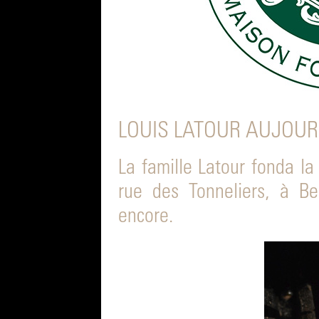
LOUIS LATOUR AUJOURD
La famille Latour fonda l
rue des Tonneliers, à B
encore.