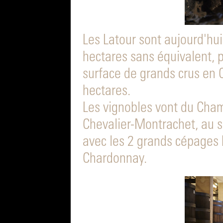
Les Latour sont aujourd'hui
hectares sans équivalent, p
surface de grands crus en 
hectares.
Les vignobles vont du Cham
Chevalier-Montrachet, au s
avec les 2 grands cépages b
Chardonnay.