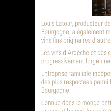
Louis Latour, producteur de
Bourgogne, a également mon
vins fins originaires d'autr
Les vins d'Ardèche et des 
progressivement forgé une 
Entreprise familiale indépe
des plus respectées parmi 
Bourgogne.
Connue dans le monde entie