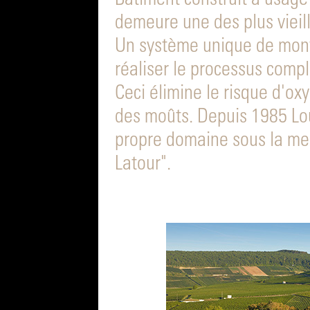
Bâtiment construit à usage 
demeure une des plus vieill
Un système unique de mont
réaliser le processus comple
Ceci élimine le risque d'ox
des moûts. Depuis 1985 Lou
propre domaine sous la me
Latour".