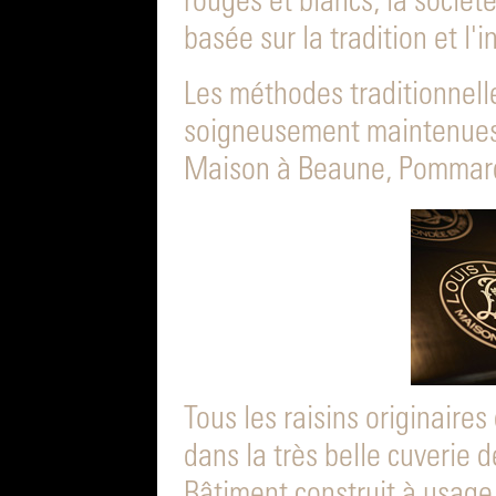
rouges et blancs, la société
basée sur la tradition et l'
Les méthodes traditionnell
soigneusement maintenues 
Maison à Beaune, Pommard
Tous les raisins originaire
dans la très belle cuverie