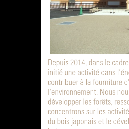
Depuis 2014, dans le cadre
initié une activité dans l’é
contribuer à la fourniture 
l'environnement. Nous nou
développer les forêts, ress
concentrons sur les activité
du bois japonais et le dév