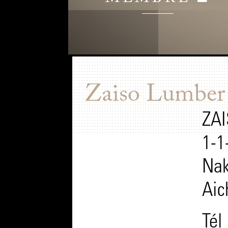
Zaiso Lumber
ZAI
1-1
Nak
Aic
Tél