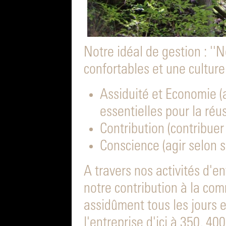
Notre idéal de gestion : '
confortables et une culture 
Assiduité et Economie (
essentielles pour la réus
Contribution (contribuer 
Conscience (agir selon 
A travers nos activités d'e
notre contribution à la com
assidûment tous les jours 
l'entreprise d'ici à 350, 400