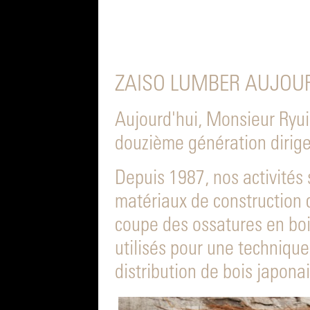
ZAISO LUMBER AUJOUR
Aujourd'hui, Monsieur Ryuic
douzième génération dirige 
Depuis 1987, nos activités 
matériaux de construction 
coupe des ossatures en boi
utilisés pour une technique 
distribution de bois japonai