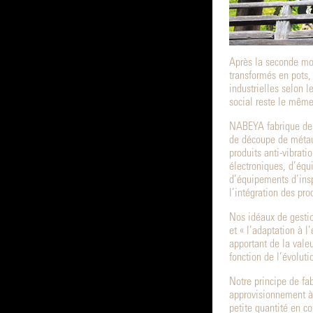
Après la seconde moi
transformés en pots,
industrielles selon 
social reste le même
NABEYA fabrique des 
de découpe de métaux
produits anti-vibrati
électroniques, d’équ
d’équipements d’insp
l’intégration des pr
Nos idéaux de gestion
et « l’adaptation à l
apportant de la vale
fonction de l’évolut
Notre principe de f
approvisionnement à
petite quantité en co