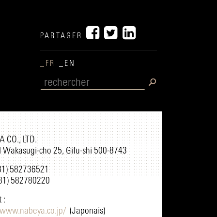
PARTAGER
_FR
_EN
A CO., LTD.
I Wakasugi-cho 25, Gifu-shi 500-8743
(81) 582736521
(81) 582780220
 :
//www.nabeya.co.jp/
(Japonais)