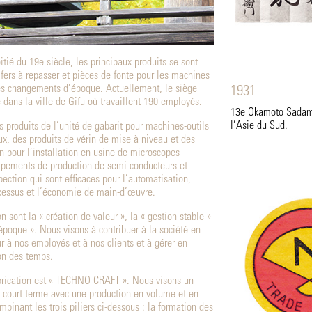
tié du 19e siècle, les principaux produits se sont
 fers à repasser et pièces de fonte pour les machines
les changements d’époque. Actuellement, le siège
1931
 dans la ville de Gifu où travaillent 190 employés.
13e Okamoto Sadamit
l’Asie du Sud.
produits de l’unité de gabarit pour machines-outils
, des produits de vérin de mise à niveau et des
on pour l’installation en usine de microscopes
ipements de production de semi-conducteurs et
ection qui sont efficaces pour l’automatisation,
ocessus et l’économie de main-d’œuvre.
 sont la « création de valeur », la « gestion stable »
’époque ». Nous visons à contribuer à la société en
ur à nos employés et à nos clients et à gérer en
ion des temps.
abrication est « TECHNO CRAFT ». Nous visons un
 court terme avec une production en volume et en
mbinant les trois piliers ci-dessous : la formation des