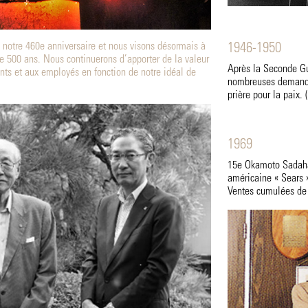
 notre 460e anniversaire et nous visons désormais à
1946-1950
de 500 ans. Nous continuerons d’apporter de la valeur
Après la Seconde G
ents et aux employés en fonction de notre idéal de
nombreuses demandes
prière pour la paix.
1969
15e Okamoto Sadahar
américaine « Sears
Ventes cumulées de 