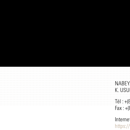
NABEY
K. USU
Tél : +
Fax : +
Internet
https: