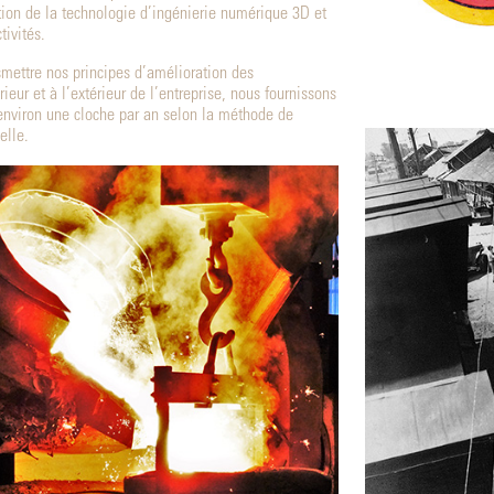
ation de la technologie d’ingénierie numérique 3D et
tivités.
nsmettre nos principes d’amélioration des
ieur et à l’extérieur de l’entreprise, nous fournissons
 environ une cloche par an selon la méthode de
elle.