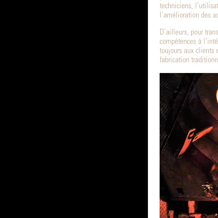
techniciens, l’utilis
l’amélioration des ac
D’ailleurs, pour tra
compétences à l’intér
toujours aux clients
fabrication traditionn