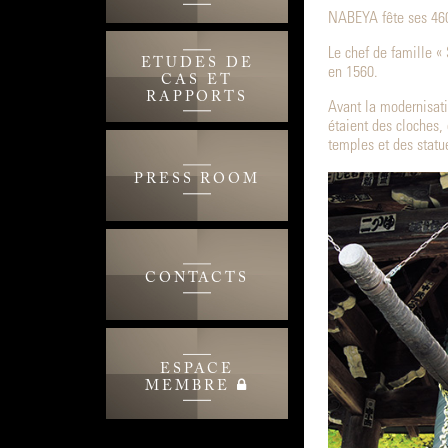
NABEYA fête ses 460
Le chef de famille «
ETUDES DE
en 1560.
CAS ET
RAPPORTS
Avant la modernisat
étaient des cloches,
temples et des statu
PRESS ROOM
CONTACTS
ESPACE
MEMBRE