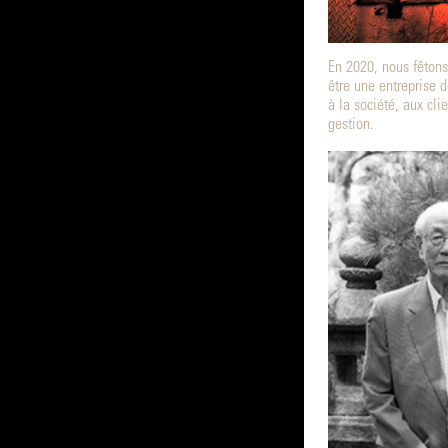
En 2020, nous fêtons
être une entreprise 
à la société, aux cli
gestion.