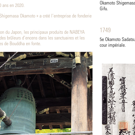
Okamoto Shigemasa a
 ans en 2020.
Gifu.
 Shigemasa Okamoto » a créé l’entreprise de fonderie
1749
ion du Japon, les principaux produits de NABEYA
 des brûleurs d’encens dans les sanctuaires et les
5e Okamoto Sadatsug
es de Bouddha en fonte.
cour impériale.