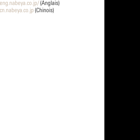
/eng.nabeya.co.jp/
(Anglais)
/cn.nabeya.co.jp
(Chinois)