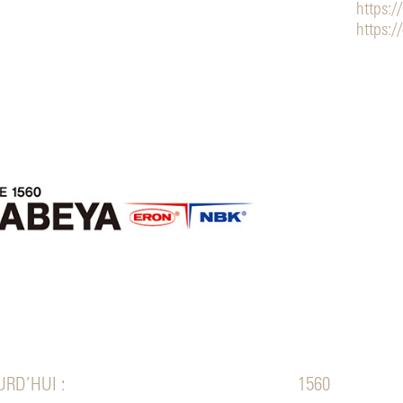
https:/
https:/
RD’HUI :
1560