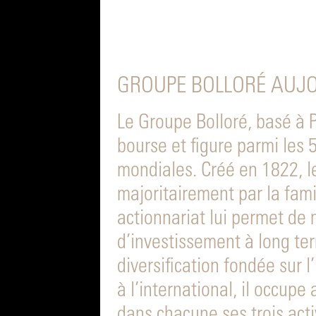
GROUPE BOLLORÉ AUJO
Le Groupe Bolloré, basé à 
bourse et figure parmi les
mondiales. Créé en 1822, l
majoritairement par la famil
actionnariat lui permet de
d’investissement à long te
diversification fondée sur 
à l’international, il occupe
dans chacune ses trois activ