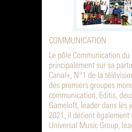
COMMUNICATION
Le pôle Communication du 
principalement sur sa parti
Canal+, N°1 de la télévisio
des premiers groupes mondi
communication, Editis, deu
Gameloft, leader dans les j
2021, il détient également
Universal Music Group, lea