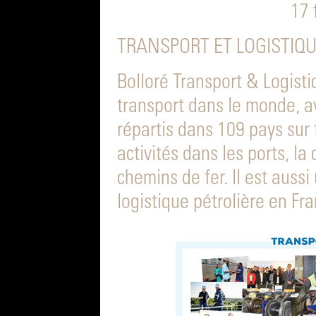
17 
TRANSPORT ET LOGISTIQ
Bolloré Transport & Logisti
transport dans le monde, a
répartis dans 109 pays sur 
activités dans les ports, la
chemins de fer. Il est aussi
logistique pétrolière en Fr