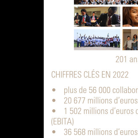
201 an
CHIFFRES CLÉS EN 2022
• plus de 56 000 collabor
• 20 677 millions d’euros 
• 1 502 millions d’euros d
(EBITA)
• 36 568 millions d’euros