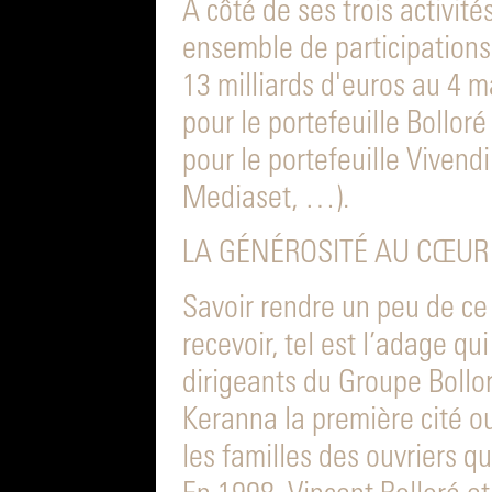
À côté de ses trois activité
ensemble de participations
13 milliards d'euros au 4 m
pour le portefeuille Bolloré 
pour le portefeuille Vivend
Mediaset, …).
LA GÉNÉROSITÉ AU CŒUR
Savoir rendre un peu de ce
recevoir, tel est l’adage q
dirigeants du Groupe Bollor
Keranna la première cité ou
les familles des ouvriers qu