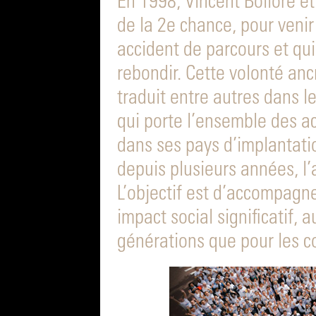
En 1998, Vincent Bolloré e
de la 2e chance, pour venir
accident de parcours et qui
rebondir. Cette volonté anc
traduit entre autres dans l
qui porte l’ensemble des a
dans ses pays d’implantati
depuis plusieurs années, l
L’objectif est d’accompagn
impact social significatif, 
générations que pour les 