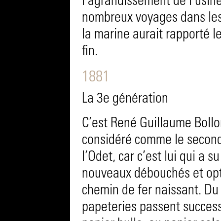
l’agrandissement de l’usin
nombreux voyages dans les
la marine aurait rapporté l
fin.
1881
La 3e génération
C’est René Guillaume Bollor
considéré comme le second
l’Odet, car c’est lui qui a s
nouveaux débouchés et opti
chemin de fer naissant. Du
papeteries passent success