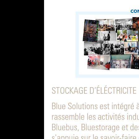
STOCKAGE D’ÉLÉCTRICITE
Blue Solutions est intégré à
rassemble les activités ind
Bluebus, Bluestorage et de
s'appuie sur le savoir-faire