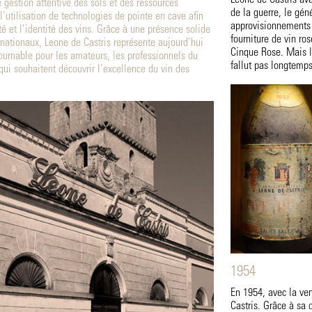
 gestion attentive des sols et des ressources
de la guerre, le gén
l’utilisation de technologies de pointe en cave afin
approvisionnements 
té et l’identité des vins. Grâce à une présence solide
fourniture de vin ro
rnationaux, Leone de Castris représente aujourd’hui
Cinque Rose. Mais l
ournable pour les amateurs, les professionnels du
fallut pas longtemps
qui souhaitent découvrir l’excellence du vin des
1954
En 1954, avec la ve
Castris. Grâce à sa d