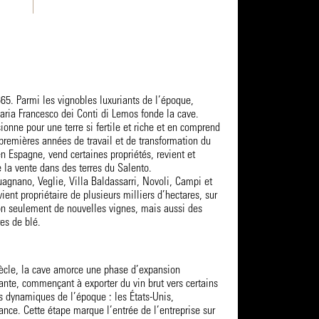
. Parmi les vignobles luxuriants de l’époque,
ria Francesco dei Conti di Lemos fonde la cave.
ionne pour une terre si fertile et riche et en comprend
 premières années de travail et de transformation du
 en Espagne, vend certaines propriétés, revient et
de la vente dans des terres du Salento.
agnano, Veglie, Villa Baldassarri, Novoli, Campi et
ient propriétaire de plusieurs milliers d’hectares, sur
non seulement de nouvelles vignes, mais aussi des
res de blé.
ècle, la cave amorce une phase d’expansion
nte, commençant à exporter du vin brut vers certains
s dynamiques de l’époque : les États-Unis,
ance. Cette étape marque l’entrée de l’entreprise sur