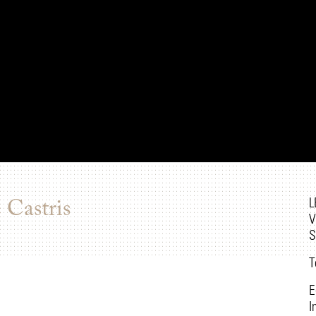
L
 Castris
V
S
T
E
I