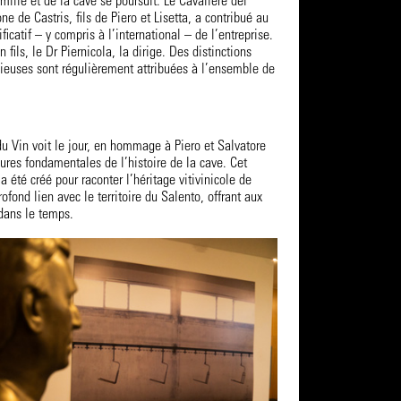
amille et de la cave se poursuit. Le Cavaliere del
e de Castris, fils de Piero et Lisetta, a contribué au
icatif – y compris à l’international – de l’entreprise.
 fils, le Dr Piernicola, la dirige. Des distinctions
gieuses sont régulièrement attribuées à l’ensemble de
u Vin voit le jour, en hommage à Piero et Salvatore
gures fondamentales de l’histoire de la cave. Cet
a été créé pour raconter l’héritage vitivinicole de
rofond lien avec le territoire du Salento, offrant aux
 dans le temps.