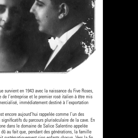
e survient en 1943 avec la naissance du Five Roses,
e de l’entreprise et le premier rosé italien à être mis
mercialisé, immédiatement destiné à l’exportation
 est encore aujourd’hui rappelée comme l’un des
significatifs du parcours pluriséculaire de la cave. En
 zone dans le domaine de Salice Salentino appelée
dû au fait que, pendant des générations, la famille
it systématiquement cinq enfants chacun. Vers la fin