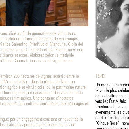
 consolidé au fil de générations de viticulteurs,
un portefeuille large et structuré de vins rouges,
Salice Salentino, Primitivo di Manduria, Gioia del
i que des vins IGT Salento et IGT Puglia, ainsi que
ts blancs et rosés, élaborés selon la méthode
 méthode Charmat, tous issus de vignobles en
1943
environ 200 hectares de vignes répartis entre le
t la Murgia de Bari, dans la région de Noci, un
Un moment historiqu
ation agricole et vitivinicole, où le patrimoine naturel
le vin le plus célèbr
e l’homme, donnant naissance à des vins de haute
en bouteille et com
istiques inimitables. Une centaine d’hectares
vers les États-Unis.
 consacrés aux cultures céréalières, aux pâturages et
L’histoire de ce vin
événements les plus 
effet, il existe une
tingue par un engagement constant en faveur de la
“Cinque Rose”, nom 
s des pratiques agronomiques respectueuses de
Leone de Castris ava