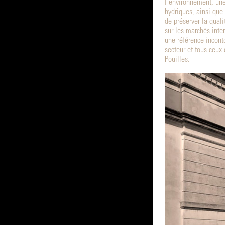
l’environnement, une
hydriques, ainsi que 
de préserver la quali
sur les marchés inte
une référence incont
secteur et tous ceux 
Pouilles.