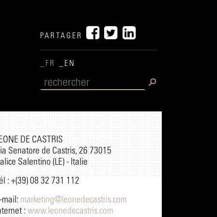
PARTAGER
_FR
_EN
EONE DE CASTRIS
ia Senatore de Castris, 26 73015
alice Salentino (LE) - Italie
él : +(39) 08 32 731 112
-mail:
marketing@leonedecastris.com
nternet :
www.leonedecastris.com