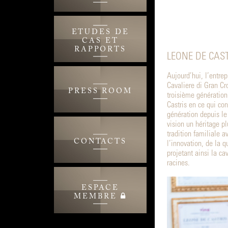
ETUDES DE
CAS ET
RAPPORTS
LEONE DE CAST
Aujourd’hui, l’entrep
Cavaliere di Gran Cr
PRESS ROOM
troisième génération
Castris en ce qui co
génération depuis le
vision un héritage pl
tradition familiale 
CONTACTS
l’innovation, de la qu
projetant ainsi la ca
racines.
ESPACE
MEMBRE