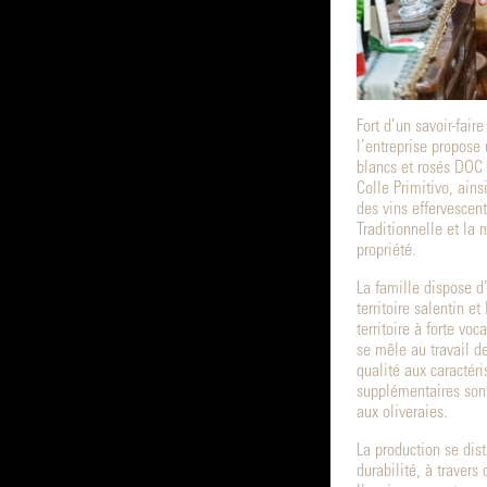
Fort d’un savoir-faire
l’entreprise propose 
blancs et rosés DOC 
Colle Primitivo, ains
des vins effervescen
Traditionnelle et la
propriété.
La famille dispose d’
territoire salentin e
territoire à forte voc
se mêle au travail d
qualité aux caractér
supplémentaires sont
aux oliveraies.
La production se dis
durabilité, à traver