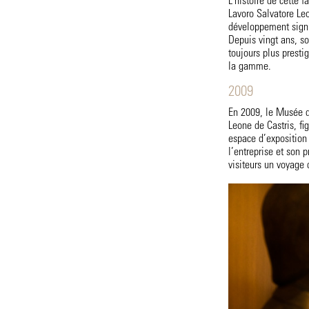
L’histoire de cette f
Lavoro Salvatore Leon
développement signif
Depuis vingt ans, son
toujours plus presti
la gamme.
2009
En 2009, le Musée d
Leone de Castris, fi
espace d’exposition 
l’entreprise et son p
visiteurs un voyage