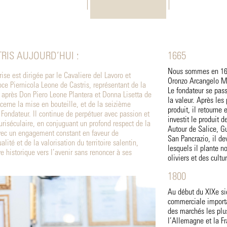
RIS AUJOURD’HUI :
1665
Nous sommes en 1665
rise est dirigée par le Cavaliere del Lavoro et
Oronzo Arcangelo Ma
oce Piernicola Leone de Castris, représentant de la
Le fondateur se pass
 après Don Piero Leone Plantera et Donna Lisetta de
la valeur. Après les
ncerne la mise en bouteille, et de la seizième
produit, il retourne
 Fondateur. Il continue de perpétuer avec passion et
investit le produit 
uriséculaire, en conjuguant un profond respect de la
Autour de Salice, Gu
avec un engagement constant en faveur de
San Pancrazio, il dev
alité et de la valorisation du territoire salentin,
lesquels il plante 
ve historique vers l’avenir sans renoncer à ses
oliviers et des cultu
1800
Au début du XIXe si
commerciale importa
des marchés les plu
l’Allemagne et la Fr