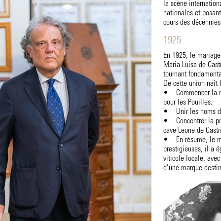
la scène internation
nationales et posan
cours des décennies
1925
En 1925, le mariage
Maria Luisa de Castr
tournant fondamenta
De cette union naît 
• Commencer la mis
pour les Pouilles.
• Unir les noms de 
• Concentrer la pro
cave Leone de Castr
• En résumé, le ma
prestigieuses, il a 
viticole locale, avec
d’une marque destiné