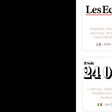
Innovations indus
numériques, les 
l'italien Pedrol
Juillet
L'intervista : Albe
Presidente Asso
Henokie
Juin 