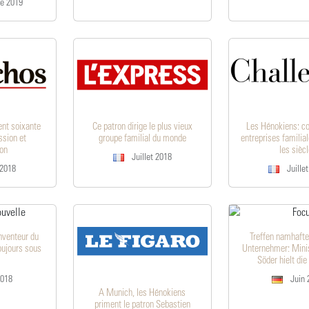
e 2019
ent soixante
Ce patron dirige le plus vieux
Les Hénokiens: 
ssion et
groupe familial du monde
entreprises familia
ion
les sièc
Juillet 2018
 2018
Juille
nventeur du
Treffen namhafte
oujours sous
Unternehmer: Minis
Söder hielt die
2018
Juin 
A Munich, les Hénokiens
priment le patron Sebastien