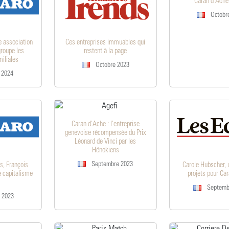
Caran d'Ache
Octobr
e association
Ces entreprises immuables qui
groupe les
restent à la page
miliales
Octobre 2023
 2024
Caran d'Ache : l'entreprise
genevoise récompensée du Prix
Léonard de Vinci par les
Hénokiens
Septembre 2023
s, François
Carole Hubscher, 
le capitalisme
projets pour Ca
Septemb
 2023