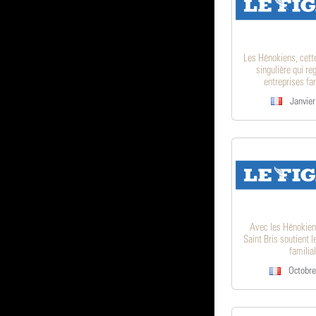
Les Hénokiens, cett
singulière qui re
entreprises fa
Janvier
Avec les Hénokien
Saint Bris soutient 
familial
Octobre