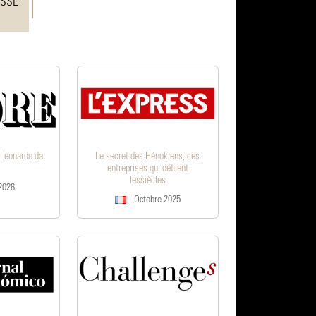
ESSE
 Leonardo da
Le secret des Hénokiens, ces
entreprises qui défi ent
lessiècles
2026
Octobre 2025