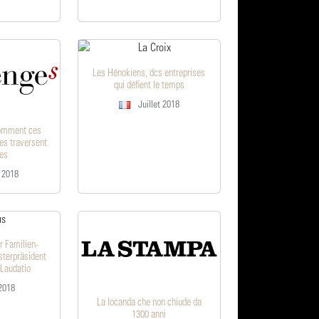
Les Hénokiens, dcs entreprises
qui défient le temps
Juillet 2018
comment ces
les traversent
les
t 2018
r Familien-
terpräsident
 Laudatio
2018
La locanda che non chiude da
1300 anni