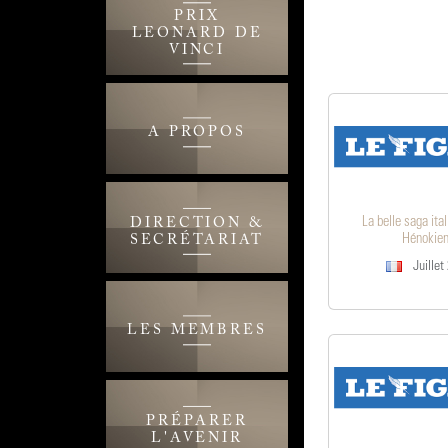
PRIX
LEONARD DE
VINCI
A PROPOS
La belle saga ita
DIRECTION &
Hénokie
SECRÉTARIAT
Juillet
LES MEMBRES
PRÉPARER
L'AVENIR