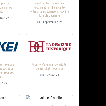
e prémio
Industrie pharmaceutique :
avança nos
globale et familiale, cette
ntos
entreprise portugaise a trouvé la
formule gagnante
re 2025
Septembre 2025
our Takenaka
Alberto Marenghi : Longévité,
 association
pérennité et modernité
 entreprises
Mars 2024
ues
e 2024