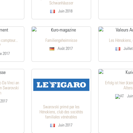
Schwanhäusser
Juin 2018
u compteur...
Familiengeheimnisse
Les Hénokiens, 
?
Août 2017
Juille
e 2017
o Da Vinci an
Erfolg ist hier (k)
en Swarovski
Alters
n
Juin
 2017
Swarovski primé par les
Hénokiens, club des sociétés
familiales vénérables
Juin 2017