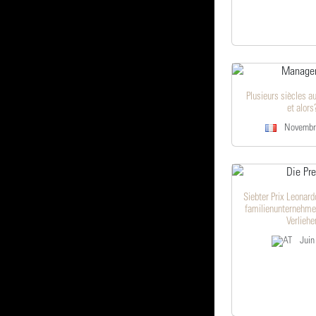
Plusieurs siècles a
et alors
Novembr
Siebter Prix Leonard
familienunternehm
Verliehe
Juin