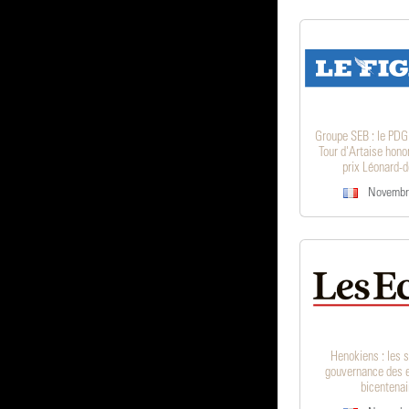
Groupe SEB : le PDG 
Tour d'Artaise hono
prix Léonard-d
Novembr
Henokiens : les 
gouvernance des e
bicentenai