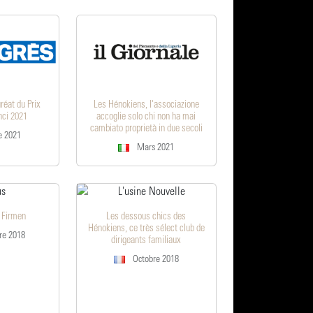
réat du Prix
Les Hénokiens, l'associazione
nci 2021
accoglie solo chi non ha mai
cambiato proprietà in due secoli
e 2021
Mars 2021
n Firmen
Les dessous chics des
Hénokiens, ce très sélect club de
e 2018
dirigeants familiaux
Octobre 2018