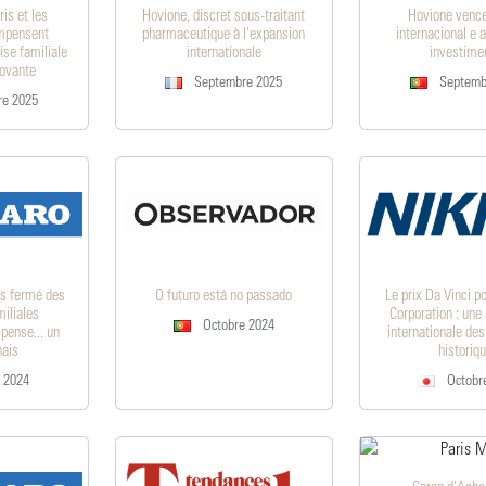
ris et les
Hovione, discret sous-traitant
Hovione venc
mpensent
pharmaceutique à l'expansion
internacional e 
ise familiale
internationale
investime
novante
Septembre 2025
Septemb
e 2025
ès fermé des
O futuro está no passado
Le prix Da Vinci p
miliales
Corporation : une
Octobre 2024
pense... un
internationale des
nais
historiq
 2024
Octobr