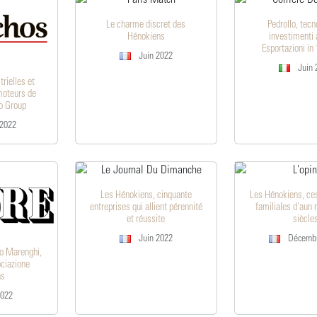
Le charme discret des
Pedrollo, tecn
Hénokiens
investimenti 
Esportazioni in
Juin 2022
Juin 
trielles et
moteurs de
lo Group
 2022
Les Hénokiens, cinquante
Les Hénokiens, ces
entreprises qui allient pérennité
familiales d'aun
et réussite
siècle
Juin 2022
Décembr
rto Marenghi,
ciazione
ns
2022