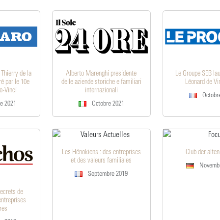
Thierry de la
Alberto Marenghi presidente
Le Groupe SEB lau
ré par le 10e
delle aziende storiche e familiari
Léonard de Vi
e-Vinci
internazionali
Octobr
e 2021
Octobre 2021
Les Hénokiens : des entreprises
Club der alte
et des valeurs familiales
Novembr
Septembre 2019
secrets de
ntreprises
res