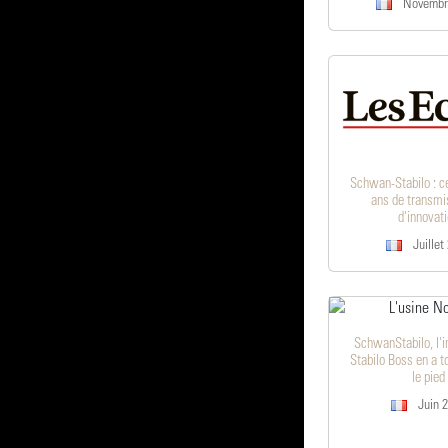
Novembr
Schwan-Stabilo : c
ans de transmi
d'innovat
Juillet
SchwanStabilo, l'i
Stabilo Boss en a t
le pied
Juin 