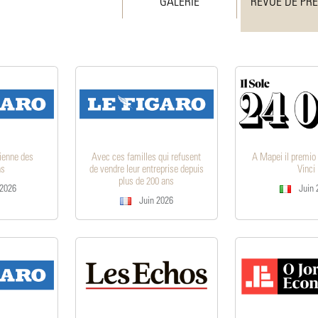
GALERIE
REVUE DE PR
lienne des
Avec ces familles qui refusent
A Mapei il premio
ns
de vendre leur entreprise depuis
Vinci
plus de 200 ans
 2026
Juin 
Juin 2026