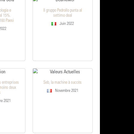
ologia e
Il gruppo Pedrollo punta al
al 15%.
settimo deal
 160 Paesi
Juin 2022
2022
 entreprises
Seb, la machine à succès
 moins deux
Novembre 2021
s
e 2021