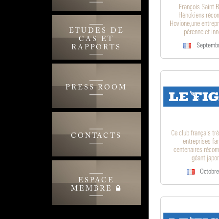
François Saint B
Hénokiens réco
Hovione,une entrepr
ETUDES DE
pérenne et in
CAS ET
Septembr
RAPPORTS
PRESS ROOM
Ce club français tr
CONTACTS
entreprises fa
centenaires récom
géant japo
Octobre
ESPACE
MEMBRE