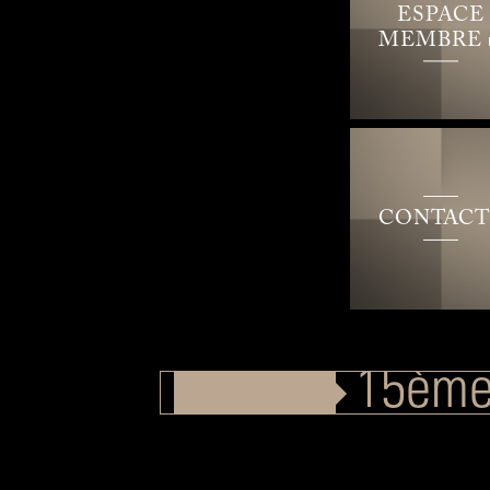
ESPACE
MEMBRE
CONTACT
é
Nouvelle
15ème 
News